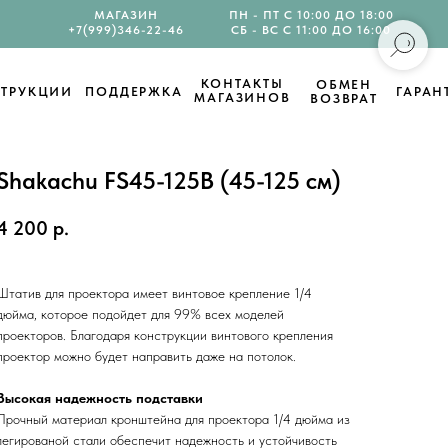
МАГАЗИН
ПН - ПТ С 10:00 ДО 18:00
+7(999)346-22-46
СБ - ВС С 11:00 ДО 16:00
КОНТАКТЫ
ОБМЕН
ТРУКЦИИ
ПОДДЕРЖКА
ГАРАН
МАГАЗИНОВ
ВОЗВРАТ
Shakachu FS45-125B (45-125 см)
4 200
р.
Штатив для проектора имеет винтовое крепление 1/4
дюйма, которое подойдет для 99% всех моделей
проекторов. Благодаря конструкции винтового крепления
проектор можно будет направить даже на потолок.
Высокая надежность подставки
Прочный материал кронштейна для проектора 1/4 дюйма из
легированой стали обеспечит надежность и устойчивость