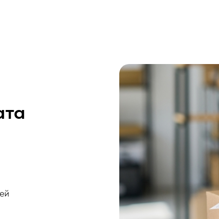
ата
ней