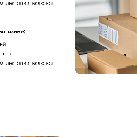
омплектации, включая
магазине:
ней
дошел
омплектации, включая