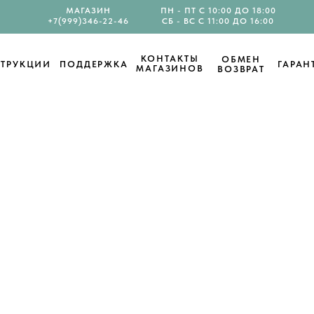
МАГАЗИН
ПН - ПТ С 10:00 ДО 18:00
+7(999)346-22-46
СБ - ВС С 11:00 ДО 16:00
КОНТАКТЫ
ОБМЕН
ТРУКЦИИ
ПОДДЕРЖКА
ГАРАН
МАГАЗИНОВ
ВОЗВРАТ