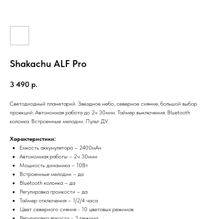
Shakachu ALF Pro
3 490
р.
Светодиодный планетарий. Звездное небо, северное сияние, большой выбор
проекций. Автономная работа до 2ч 30мин. Таймер выключения. Bluetooth
колонка. Встроенные мелодии. Пульт ДУ.
Характеристики:
Емкость аккумулятора – 2400мАч
Автономная работы – 2ч 30мин
Мощность динамика – 10Вт
Встроенные мелодии – да
Bluetooth колонка – да
Регулировка громкости – да
Таймер отключения – 1/2/4 часа
Цвет северного сияния - 10 цветовых режимов
Регулировка яркости - 3 режима