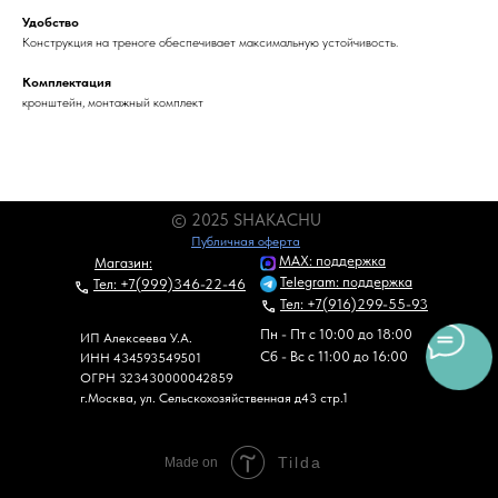
Удобство
Конструкция на треноге обеспечивает максимальную устойчивость.
Комплектация
кронштейн, монтажный комплект
© 2025 SHAKACHU
Публичная оферта
MAX: поддержка
Магазин:
Telegram: поддержка
Тел: +7(999)346-22-46
Тел: +7(916)299-55-93
Пн - Пт с 10:00 до 18:00
ИП Алексеева У.А.
Сб - Вс c 11:00 до 16:00
ИНН 434593549501
ОГРН 323430000042859
г.Москва, ул. Сельскохозяйственная д43 стр.1
Tilda
Made on