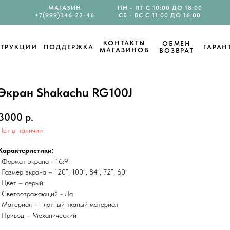
МАГАЗИН
ПН - ПТ С 10:00 ДО 18:00
+7(999)346-22-46
СБ - ВС С 11:00 ДО 16:00
КОНТАКТЫ
ОБМЕН
ТРУКЦИИ
ПОДДЕРЖКА
ГАРАН
МАГАЗИНОВ
ВОЗВРАТ
Экран Shakachu RG100J
3000
р.
Нет в наличии
Характеристики:
• Формат экрана - 16:9
• Размер экрана – 120”, 100”, 84”, 72”, 60”
• Цвет – серый
• Светоотражающий - Да
• Материал – плотный тканый материал
• Привод – Механический