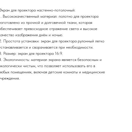
Экран для проектора настенно-потолочный:
1. Высококачественный материал: полотно для проектора
изготовлено из прочной и долговечной ткани, которая
обеспечивает превосходное отражение света и высокое
качество изображения днём и ночью.
2. Простота установки: экран для проектора рулонный легко
устанавливается и сворачивается при необходимости.
3. Размер: экран для проектора 16:9.
4. Экологичность: материал экрана является безопасным и
экологически чистым, что позволяет использовать его в
любых помещениях, включая детские комнаты и медицинские
учреждения.